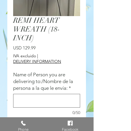
REMI HEART
WREATH (18-
INCH)
Precio
USD 129.99
IVA excluido
|
DELIVERY INFORMATION
Name of Person you are
delivering to:/Nombre de la
persona a la que le envía:
*
0/50
Service time & message on
Phone
Facebook
card/Horario del servicio y