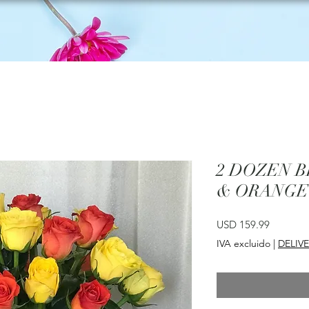
2 DOZEN 
& ORANGE
Precio
USD 159.99
IVA excluido
|
DELIV